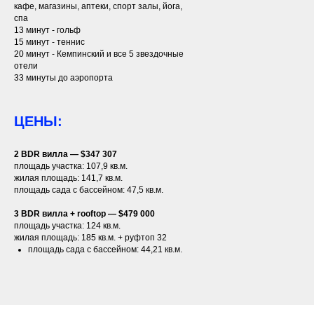
кафе, магазины, аптеки, спорт залы, йога,
спа
13 минут - гольф
15 минут - теннис
20 минут - Кемпинский и все 5 звездочные
отели
33 минуты до аэропорта
ЦЕНЫ:
2 BDR вилла — $347 307
площадь участка: 107,9 кв.м.
жилая площадь: 141,7 кв.м.
площадь сада с бассейном: 47,5 кв.м.
3 BDR вилла + rooftop — $479 000
площадь участка: 124 кв.м.
жилая площадь: 185 кв.м. + руфтоп 32
площадь сада с бассейном: 44,21 кв.м.